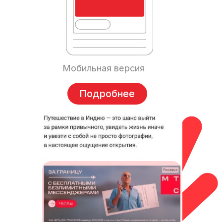
Вес файла:
до 400 Kb
Текст:
нет
Объем инвентаря (показов в месяц)
2025:
1 000 000
Материалы необходимо предоставить
минимум
за 2 дня
до начала размещения
Подробнее