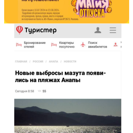
текст
до 300 символов
Объем инвентаря (показов в месяц)
2025:
200 000
Материалы необходимо предоставить
минимум
за 1 день
до начала размещения