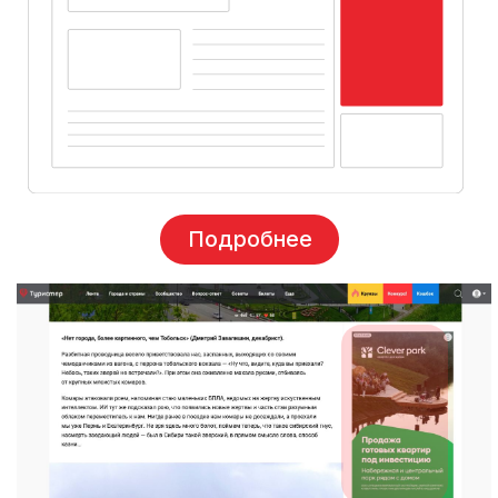
Брендирование
внутренних страниц
Внутренние
Десктоп
Формат
jpg
изображения:
Размер изображения
min 1800
x150-300px
на сайте:
Вес файла:
до 1000 Kb
Текст:
нет
Объем инвентаря
1 000 000
(показов в месяц)
2025:
пример размеров
Материалы необходимо предоставить
минимум
за 2 дня
до начала размещения