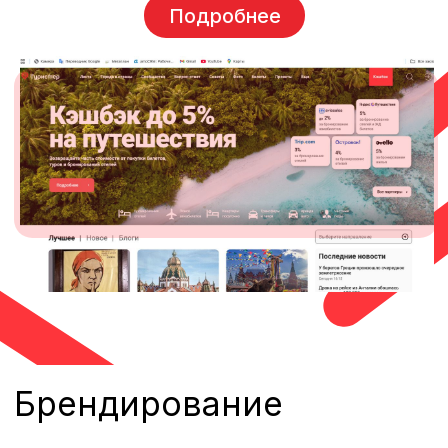
Fullscreen 1
Мобильная версия, весь экран
Формат изображения:
jpg, gif, png,
html5
Размер изображения:
600x1200px
Вес файла:
до 600 Kb