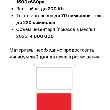
Баннер-небоскреб
Десктоп
Формат изображения:
png, jpg, gif,
html5
Размер изображения на сайте:
300x400px
Рекомендуемый размер креатива:
600х800