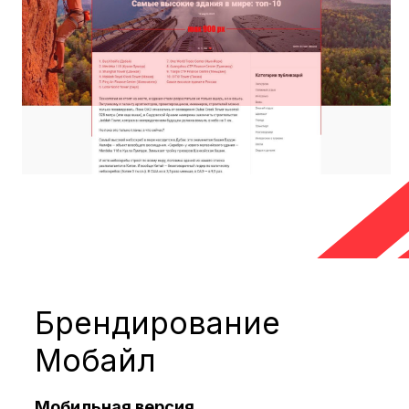
Fullscreen 2
Мобильная версия, весь экран
Формат изображения:
jpg, gif, png
Размер изображения:
800x600px
Вес файла:
до 300 Kb
Текст: заголовок
до 60 символов
,
текст
до 150 символов
,
до 4
ссылок
(опционально, до 40
символов в ссылке)
Объем инвентаря (показов в месяц)
2025:
4 000 000
Материалы необходимо предоставить
минимум
за 2 дня
до начала
размещения