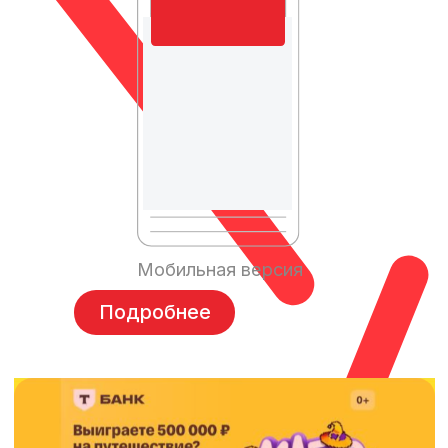
Еженедельная
рассылка
Мобильная версия
Формат изображения:
jpg, png
Размер видимого изображения:
1100x300px
Вес файла:
до 1000 Kb
Текст: заголовок
до 70 символов,