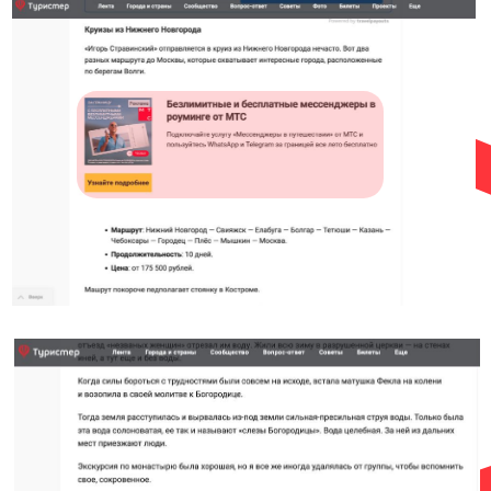
Текстово-графический
блок
Мобильная версия
Формат изображения:
jpg, png
Размер изображения на сайте:
750x340px
Рекомендуемый размер креатива:
1500x680px
Вес файла:
до 200 Kb
Текст: заголовок
до 70 символов
, текст
до 220 символов
Объем инвентаря (показов в месяц)
2025:
4 000 000
Материалы необходимо предоставить
минимум
за 2 дня
до начала размещения