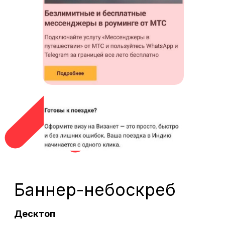
Баннер-небоскреб
Десктоп
Формат изображения:
png, jpg, gif,
html5
Размер изображения на сайте:
300x600px