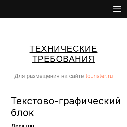
ТЕХНИЧЕСКИЕ
ТРЕБОВАНИЯ
Текстово-графический
Для размещения на сайте
tourister.ru
блок
Десктоп
Формат изображения:
jpg, png
Размер изображения на сайте:
320x320px
Рекомендуемый размер креатива:
640x640px