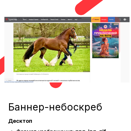
Десктоп
Главная
Формат
изображения:
jpg, html5
Размер изображения
min 1800
на сайте:
x790px
Вес файла:
до 1000 Kb
Текст:
нет
Объем инвентаря
100 000
(показов в месяц)
пример размеров
2025:
Материалы необходимо предоставить
минимум
за 2 дня
до начала размещения